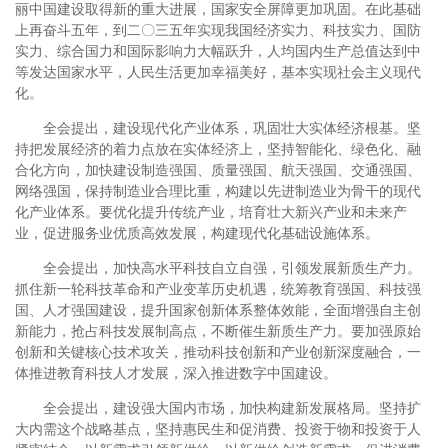
丽中国建设取得新的重大进展，国家安全屏障更加巩固。在此基础
上再奋斗五年，到二〇三五年实现我国经济实力、科技实力、国防
实力、综合国力和国际影响力大幅跃升，人均国内生产总值达到中
等发达国家水平，人民生活更加幸福美好，基本实现社会主义现代
化。
全会提出，建设现代化产业体系，巩固壮大实体经济根基。坚
持把发展经济的着力点放在实体经济上，坚持智能化、绿色化、融
合化方向，加快建设制造强国、质量强国、航天强国、交通强国、
网络强国，保持制造业合理比重，构建以先进制造业为骨干的现代
化产业体系。要优化提升传统产业，培育壮大新兴产业和未来产
业，促进服务业优质高效发展，构建现代化基础设施体系。
全会提出，加快高水平科技自立自强，引领发展新质生产力。
抓住新一轮科技革命和产业变革历史机遇，统筹教育强国、科技强
国、人才强国建设，提升国家创新体系整体效能，全面增强自主创
新能力，抢占科技发展制高点，不断催生新质生产力。要加强原始
创新和关键核心技术攻关，推动科技创新和产业创新深度融合，一
体推进教育科技人才发展，深入推进数字中国建设。
全会提出，建设强大国内市场，加快构建新发展格局。坚持扩
大内需这个战略基点，坚持惠民生和促消费、投资于物和投资于人