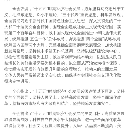
全会强调，“十五五”时期经济社会发展，必须坚持马克思列宁主
义、毛泽东思想、邓小平理论、“三个代表”重要思想、科学发展观，
全面贯彻习近平新时代中国特色社会主义思想，深入贯彻党的二十
大和二十届历次全会精神，围绕全面建成社会主义现代化强国、实
现第二个百年奋斗目标，以中国式现代化全面推进中华民族伟大复
兴，统筹推进“五位一体”总体布局，协调推进“四个全面”战略布局，
统筹国内国际两个大局，完整准确全面贯彻新发展理念，加快构建
新发展格局，坚持稳中求进工作总基调，坚持以经济建设为中心，
以推动高质量发展为主题，以改革创新为根本动力，以满足人民日
益增长的美好生活需要为根本目的，以全面从严治党为根本保障，
推动经济实现质的有效提升和量的合理增长，推动人的全面发展、
全体人民共同富裕迈出坚实步伐，确保基本实现社会主义现代化取
得决定性进展。
全会指出，“十五五”时期经济社会发展必须遵循以下原则，坚持
党的全面领导，坚持人民至上，坚持高质量发展，坚持全面深化改
革，坚持有效市场和有为政府相结合，坚持统筹发展和安全。
全会提出了“十五五”时期经济社会发展的主要目标：高质量发展
取得显著成效，科技自立自强水平大幅提高，进一步全面深化改革
取得新突破，社会文明程度明显提升，人民生活品质不断提高，美