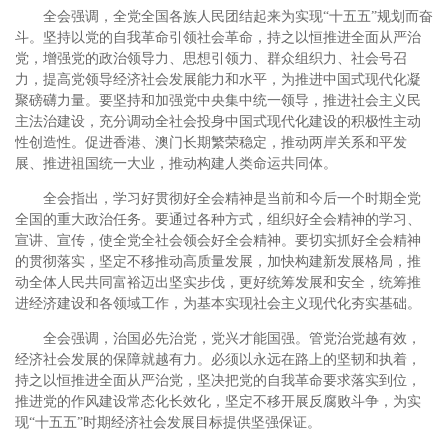
全会强调，全党全国各族人民团结起来为实现“十五五”规划而奋
斗。坚持以党的自我革命引领社会革命，持之以恒推进全面从严治
党，增强党的政治领导力、思想引领力、群众组织力、社会号召
力，提高党领导经济社会发展能力和水平，为推进中国式现代化凝
聚磅礴力量。要坚持和加强党中央集中统一领导，推进社会主义民
主法治建设，充分调动全社会投身中国式现代化建设的积极性主动
性创造性。促进香港、澳门长期繁荣稳定，推动两岸关系和平发
展、推进祖国统一大业，推动构建人类命运共同体。
全会指出，学习好贯彻好全会精神是当前和今后一个时期全党
全国的重大政治任务。要通过各种方式，组织好全会精神的学习、
宣讲、宣传，使全党全社会领会好全会精神。要切实抓好全会精神
的贯彻落实，坚定不移推动高质量发展，加快构建新发展格局，推
动全体人民共同富裕迈出坚实步伐，更好统筹发展和安全，统筹推
进经济建设和各领域工作，为基本实现社会主义现代化夯实基础。
全会强调，治国必先治党，党兴才能国强。管党治党越有效，
经济社会发展的保障就越有力。必须以永远在路上的坚韧和执着，
持之以恒推进全面从严治党，坚决把党的自我革命要求落实到位，
推进党的作风建设常态化长效化，坚定不移开展反腐败斗争，为实
现“十五五”时期经济社会发展目标提供坚强保证。