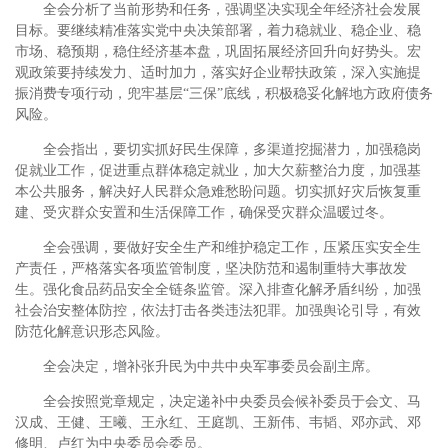
全会分析了当前形势和任务，强调坚决实现全年经济社会发展
目标。要继续精准落实党中央决策部署，着力稳就业、稳企业、稳
市场、稳预期，稳住经济基本盘，巩固拓展经济回升向好势头。宏
观政策要持续发力、适时加力，落实好企业帮扶政策，深入实施提
振消费专项行动，兜牢基层“三保”底线，积极稳妥化解地方政府债务
风险。
全会指出，要切实抓好民生保障，多渠道挖掘潜力，加强稳岗
促就业工作，促进重点群体稳定就业，加大欠薪整治力度，加强基
本公共服务，解决好人民群众急难愁盼问题。切实抓好灾后恢复重
建、受灾群众安置和生活保障工作，确保受灾群众温暖过冬。
全会强调，要做好安全生产和维护稳定工作，压紧压实安全生
产责任，严格落实各项监管制度，坚决防范和遏制重特大事故发
生。强化食品药品安全全链条监管。深入排查化解矛盾纠纷，加强
社会治安整体防控，依法打击各类违法犯罪。加强舆论引导，有效
防范化解意识形态风险。
全会决定，增补张升民为中共中央军事委员会副主席。
全会按照党章规定，决定递补中央委员会候补委员于会文、马
汉成、王健、王曦、王永红、王庭凯、王新伟、韦韬、邓亦武、邓
修明、卢红为中央委员会委员。