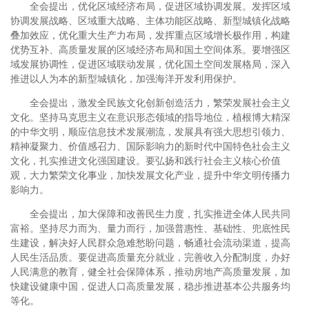
全会提出，优化区域经济布局，促进区域协调发展。发挥区域
协调发展战略、区域重大战略、主体功能区战略、新型城镇化战略
叠加效应，优化重大生产力布局，发挥重点区域增长极作用，构建
优势互补、高质量发展的区域经济布局和国土空间体系。要增强区
域发展协调性，促进区域联动发展，优化国土空间发展格局，深入
推进以人为本的新型城镇化，加强海洋开发利用保护。
全会提出，激发全民族文化创新创造活力，繁荣发展社会主义
文化。坚持马克思主义在意识形态领域的指导地位，植根博大精深
的中华文明，顺应信息技术发展潮流，发展具有强大思想引领力、
精神凝聚力、价值感召力、国际影响力的新时代中国特色社会主义
文化，扎实推进文化强国建设。要弘扬和践行社会主义核心价值
观，大力繁荣文化事业，加快发展文化产业，提升中华文明传播力
影响力。
全会提出，加大保障和改善民生力度，扎实推进全体人民共同
富裕。坚持尽力而为、量力而行，加强普惠性、基础性、兜底性民
生建设，解决好人民群众急难愁盼问题，畅通社会流动渠道，提高
人民生活品质。要促进高质量充分就业，完善收入分配制度，办好
人民满意的教育，健全社会保障体系，推动房地产高质量发展，加
快建设健康中国，促进人口高质量发展，稳步推进基本公共服务均
等化。