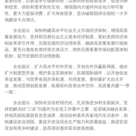
紧密结合，以新需求引领新供给，以新供给创造新需求，促进消费
和投资、供给和需求良性互动，增强国内大循环内生动力和可靠
性。要大力提振消费，扩大有效投资，坚决破除阻碍全国统一大市
场建设卡点堵点。
全会提出，加快构建高水平社会主义市场经济体制，增强高质
量发展动力。坚持和完善社会主义基本经济制度，更好发挥经济体
制改革牵引作用，完善宏观经济治理体系，确保高质量发展行稳致
远。要充分激发各类经营主体活力，加快完善要素市场化配置体制
机制，提升宏观经济治理效能。
全会提出，扩大高水平对外开放，开创合作共赢新局面。稳步
扩大制度型开放，维护多边贸易体制，拓展国际循环，以开放促改
革促发展，与世界各国共享机遇、共同发展。要积极扩大自主开
放，推动贸易创新发展，拓展双向投资合作空间，高质量共建“一带
一路”。
全会提出，加快农业农村现代化，扎实推进乡村全面振兴。坚
持把解决好“三农”问题作为全党工作重中之重，促进城乡融合发展，
持续巩固拓展脱贫攻坚成果，推动农村基本具备现代生活条件，加
快建设农业强国。要提升农业综合生产能力和质量效益，推进宜居
宜业和美乡村建设，提高强农惠农富农政策效能。