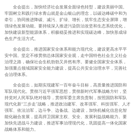
全会提出，加快经济社会发展全面绿色转型，建设美丽中国。
牢固树立和践行绿水青山就是金山银山的理念，以碳达峰碳中和为
牵引，协同推进降碳、减污、扩绿、增长，筑牢生态安全屏障，增
强绿色发展动能。要持续深入推进污染防治攻坚和生态系统优化，
加快建设新型能源体系，积极稳妥推进和实现碳达峰，加快形成绿
色生产生活方式。
全会提出，推进国家安全体系和能力现代化，建设更高水平平
安中国。坚定不移贯彻总体国家安全观，走中国特色社会主义社会
治理之路，确保社会生机勃勃又井然有序。要健全国家安全体系，
加强重点领域国家安全能力建设，提高公共安全治理水平，完善社
会治理体系。
全会提出，如期实现建军一百年奋斗目标，高质量推进国防和
军队现代化。贯彻习近平强军思想，贯彻新时代军事战略方针，坚
持党对人民军队绝对领导，贯彻军委主席负责制，按照国防和军队
现代化新“三步走”战略，推进政治建军、改革强军、科技强军、人才
强军、依法治军，边斗争、边备战、边建设，加快机械化信息化智
能化融合发展，提高捍卫国家主权、安全、发展利益战略能力。要
加快先进战斗力建设，推进军事治理现代化，巩固提高一体化国家
战略体系和能力。