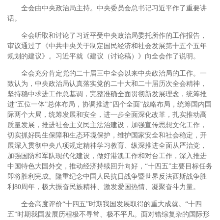
全会由中央政治局主持。中央委员会总书记习近平作了重要讲
话。
全会听取和讨论了习近平受中央政治局委托所作的工作报告，
审议通过了《中共中央关于制定国民经济和社会发展第十五个五年
规划的建议》。习近平就《建议（讨论稿）》向全会作了说明。
全会充分肯定党的二十届三中全会以来中央政治局的工作。一
致认为，中央政治局认真落实党的二十大和二十届历次全会精神，
坚持稳中求进工作总基调，完整准确全面贯彻新发展理念，统筹推
进“五位一体”总体布局，协调推进“四个全面”战略布局，统筹国内国
际两个大局，统筹发展和安全，进一步全面深化改革，扎实推动高
质量发展，推进社会主义民主法治建设，加强宣传思想文化工作，
切实抓好民生保障和生态环境保护，维护国家安全和社会稳定，开
展深入贯彻中央八项规定精神学习教育、纵深推进全面从严治党，
加强国防和军队现代化建设，做好港澳工作和对台工作，深入推进
中国特色大国外交，推动经济持续回升向好，“十四五”主要目标任务
即将胜利完成。隆重纪念中国人民抗日战争暨世界反法西斯战争胜
利80周年，极大振奋民族精神、激发爱国热情、凝聚奋斗力量。
全会高度评价“十四五”时期我国发展取得的重大成就。“十四
五”时期我国发展历程极不寻常、极不平凡。面对错综复杂的国际形