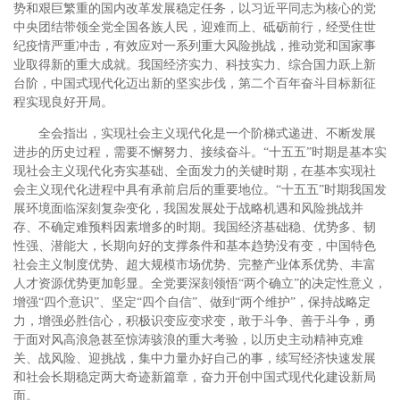
势和艰巨繁重的国内改革发展稳定任务，以习近平同志为核心的党
中央团结带领全党全国各族人民，迎难而上、砥砺前行，经受住世
纪疫情严重冲击，有效应对一系列重大风险挑战，推动党和国家事
业取得新的重大成就。我国经济实力、科技实力、综合国力跃上新
台阶，中国式现代化迈出新的坚实步伐，第二个百年奋斗目标新征
程实现良好开局。
全会指出，实现社会主义现代化是一个阶梯式递进、不断发展
进步的历史过程，需要不懈努力、接续奋斗。“十五五”时期是基本实
现社会主义现代化夯实基础、全面发力的关键时期，在基本实现社
会主义现代化进程中具有承前启后的重要地位。“十五五”时期我国发
展环境面临深刻复杂变化，我国发展处于战略机遇和风险挑战并
存、不确定难预料因素增多的时期。我国经济基础稳、优势多、韧
性强、潜能大，长期向好的支撑条件和基本趋势没有变，中国特色
社会主义制度优势、超大规模市场优势、完整产业体系优势、丰富
人才资源优势更加彰显。全党要深刻领悟“两个确立”的决定性意义，
增强“四个意识”、坚定“四个自信”、做到“两个维护”，保持战略定
力，增强必胜信心，积极识变应变求变，敢于斗争、善于斗争，勇
于面对风高浪急甚至惊涛骇浪的重大考验，以历史主动精神克难
关、战风险、迎挑战，集中力量办好自己的事，续写经济快速发展
和社会长期稳定两大奇迹新篇章，奋力开创中国式现代化建设新局
面。