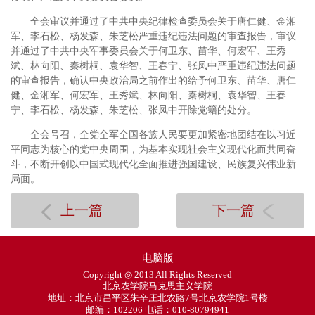
全会审议并通过了中共中央纪律检查委员会关于唐仁健、金湘
军、李石松、杨发森、朱芝松严重违纪违法问题的审查报告，审议
并通过了中共中央军事委员会关于何卫东、苗华、何宏军、王秀
斌、林向阳、秦树桐、袁华智、王春宁、张凤中严重违纪违法问题
的审查报告，确认中央政治局之前作出的给予何卫东、苗华、唐仁
健、金湘军、何宏军、王秀斌、林向阳、秦树桐、袁华智、王春
宁、李石松、杨发森、朱芝松、张凤中开除党籍的处分。
全会号召，全党全军全国各族人民要更加紧密地团结在以习近
平同志为核心的党中央周围，为基本实现社会主义现代化而共同奋
斗，不断开创以中国式现代化全面推进强国建设、民族复兴伟业新
局面。
上一篇
下一篇
电脑版
Copyright ◎ 2013 All Rights Reserved
北京农学院马克思主义学院
地址：北京市昌平区朱辛庄北农路7号北京农学院1号楼
邮编：102206 电话：010-80794941