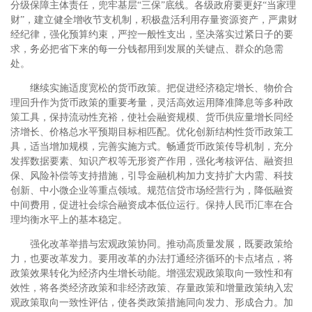
分级保障主体责任，兜牢基层“三保”底线。各级政府要更好“当家理
财”，建立健全增收节支机制，积极盘活利用存量资源资产，严肃财
经纪律，强化预算约束，严控一般性支出，坚决落实过紧日子的要
求，务必把省下来的每一分钱都用到发展的关键点、群众的急需
处。
继续实施适度宽松的货币政策。把促进经济稳定增长、物价合
理回升作为货币政策的重要考量，灵活高效运用降准降息等多种政
策工具，保持流动性充裕，使社会融资规模、货币供应量增长同经
济增长、价格总水平预期目标相匹配。优化创新结构性货币政策工
具，适当增加规模，完善实施方式。畅通货币政策传导机制，充分
发挥数据要素、知识产权等无形资产作用，强化考核评估、融资担
保、风险补偿等支持措施，引导金融机构加力支持扩大内需、科技
创新、中小微企业等重点领域。规范信贷市场经营行为，降低融资
中间费用，促进社会综合融资成本低位运行。保持人民币汇率在合
理均衡水平上的基本稳定。
强化改革举措与宏观政策协同。推动高质量发展，既要政策给
力，也要改革发力。要用改革的办法打通经济循环的卡点堵点，将
政策效果转化为经济内生增长动能。增强宏观政策取向一致性和有
效性，将各类经济政策和非经济政策、存量政策和增量政策纳入宏
观政策取向一致性评估，使各类政策措施同向发力、形成合力。加