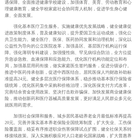
遇保障。全面推进健康学校建设，加强体育、美育、劳动教育和心
理健康教育，健全学校家庭社会协同育人机制，促进学生身心健
康、全面发展。
强化基本医疗卫生服务。实施健康优先发展战略，健全健康促
进政策制度体系，普及健康知识，提升爱国卫生运动成效，强化公
共卫生能力。健全医疗、医保、医药协同发展和治理机制，深化以
公益性为导向的公立医院改革，加强县区、基层医疗机构运行保
障。强化薄弱专科建设，加强慢性病、罕见病综合防治，全方位提
升急诊急救、血液保障和应急能力。优化医疗机构功能定位和布
局，加强基层用药衔接，做实家庭医生签约服务，促进分级诊疗。
推进中医药传承创新，促进中西医结合。居民医保人均财政补助标
准提高24元。健全多层次医疗保障体系，稳步推动基本医疗保险省
级统筹，优化医药集中采购和价格治理，深化医保支付方式改革，
完善结余资金使用政策。坚决打击欺诈骗保。加快发展商业健康保
险，推动创新药和医疗器械高质量发展，更好满足人民群众多元化
就医用药需求。
加强社会保障和服务。城乡居民基础养老金月最低标准再提高
20元。完善并落实基本养老保险全国统筹制度，扩大失业、工伤保
险覆盖面，稳妥有序推进职业伤害保障试点扩围，健全社保关系转
移接续政策。深入实施积极应对人口老龄化国家战略，扩大普惠养