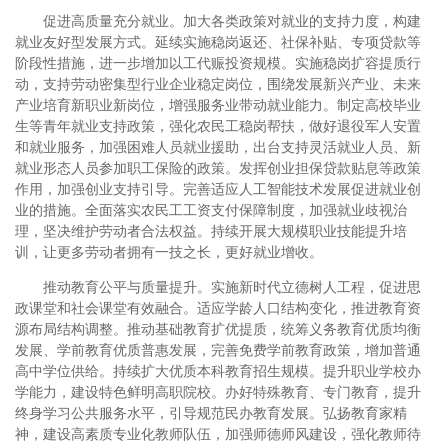
促进高质量充分就业。加大各类政策对就业的支持力度，构建
就业友好型发展方式。延续实施稳岗返还、社保补贴、专项贷款等
阶段性措施，进一步增加以工代赈投资规模。实施稳岗扩容提质行
动，支持劳动密集型行业企业稳定岗位，围绕发展新兴产业、未来
产业培育新职业新岗位，增强服务业带动就业能力。制定高校毕业
生等青年就业支持政策，强化农民工稳岗帮扶，做好退役军人安置
和就业服务，加强困难人员就业援助，出台支持灵活就业人员、新
就业形态人员参加职工保险的政策。发挥创业担保贷款贴息等政策
作用，加强创业支持引导。完善适应人工智能技术发展促进就业创
业的措施。全面落实农民工工资支付保障制度，加强就业歧视治
理，坚决维护劳动者合法权益。持续开展大规模职业技能提升培
训，让更多劳动者拥有一技之长，更好就业增收。
推动教育公平与质量提升。实施新时代立德树人工程，促进思
政课堂和社会课堂有效融合。适应学龄人口结构变化，推进教育资
源布局结构调整。推动基础教育扩优提质，统筹义务教育优质均衡
发展、学前教育优质普惠发展，完善免费学前教育政策，增加普通
高中学位供给。持续扩大优质本科教育招生规模。提升职业学校办
学能力，建设特色鲜明高职院校。办好特殊教育、专门教育，提升
终身学习公共服务水平，引导规范民办教育发展。弘扬教育家精
神，建设高素质专业化教师队伍，加强师德师风建设，强化教师待