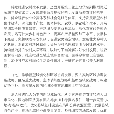
持续推进农村改革发展。全面开展第二轮土地承包到期后再延
长30年整省试点，发展农业适度规模经营，发展新型农业经营主
体，健全现代农业经营体系和社会化服务体系。支持发展新型农村
集体经济。深化集体产权、集体林权、农垦、供销社等改革。开展
第四次全国农业普查。推动城乡要素双向流动，深化农文旅等融合
发展，培育壮大乡村特色产业，提高农产品精深加工水平，发展林
下经济，完善联农带农机制，促进农民稳定增收。发展壮大乡村人
才队伍。深化农村移风易俗，提升乡村治理和文明乡风建设水平。
持续整治提升农村人居环境，以钉钉子精神解决好农村改厕、垃圾
围村等问题。扎实推进全域土地综合整治。完善乡村建设实施机
制，加快补齐农村现代生活条件短板，推进宜居宜业和美乡村建
设。
（七）推动新型城镇化和区域协调发展。深入实施区域协调发
展战略、区域重大战略、主体功能区战略和新型城镇化战略，构建
优势互补、高质量发展的区域经济布局和国土空间体系。
深入推进以人为本的新型城镇化。科学有序推进农业转移人口
市民化，因地制宜放宽在流入地参加中考报名条件，进一步完善“人
地钱”挂钩政策。优化县域基础设施布局和公共资源配置，发展县域
特色产业，推动县域经济高质量发展。坚持城市内涵式发展，优化