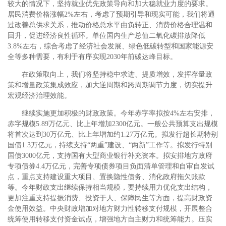
较大的情况下，坚持就业优先政策导向和加大稳就业力度的要求。
居民消费价格涨幅2%左右，考虑了预期引导和现实可能，我们将通
过改善总供求关系，推动价格总水平由负转正、消费价格合理温和
回升，促进经济良性循环。单位国内生产总值二氧化碳排放降低
3.8%左右，综合考虑了经济社会发展、绿色低碳转型和国家能源安
全等多种需要，有利于有序实现2030年前碳达峰目标。
在政策取向上，我们将坚持稳中求进、提质增效，发挥存量政
策和增量政策集成效应，加大逆周期和跨周期调节力度，切实提升
宏观经济治理效能。
继续实施更加积极的财政政策。今年赤字率拟按4%左右安排，
赤字规模5.89万亿元、比上年增加2300亿元。一般公共预算支出规模
将首次达到30万亿元、比上年增加约1.27万亿元。拟发行超长期特别
国债1.3万亿元，持续支持“两重”建设、“两新”工作等。拟发行特别
国债3000亿元，支持国有大型商业银行补充资本。拟安排地方政府
专项债券4.4万亿元，完善专项债券项目负面清单管理和自审自发试
点，重点支持建设重大项目、置换隐性债务、消化政府拖欠账款
等。今年财政支出继续保持相当规模，要持续用力优化支出结构，
更加注重支持提振消费、投资于人、保障民生等方面，提高财政资
金使用效益。中央财政增加对地方财力性转移支付规模，开展整合
统筹使用转移支付资金试点，增强地方自主财力和统筹能力。压实