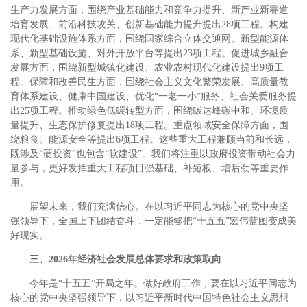
生产力发展方面，围绕产业基础能力和竞争力提升、新产业新赛道
培育发展、前沿科技攻关、创新基础能力提升提出28项工程。构建
现代化基础设施体系方面，围绕国家综合立体交通网、新型能源体
系、新型基础设施、对外开放平台等提出23项工程。促进城乡融合
发展方面，围绕新型城镇化建设、农业农村现代化建设提出9项工
程。保障和改善民生方面，围绕社会主义文化繁荣发展、高质量教
育体系建设、健康中国建设、优化“一老一小”服务、社会关爱服务提
出25项工程。推动绿色低碳转型方面，围绕碳达峰碳中和、环境质
量提升、生态保护修复提出18项工程。重点领域安全保障方面，围
绕粮食、能源安全等提出6项工程。这些重大工程兼顾当前和长远，
既涉及“硬投资”也包含“软建设”。我们将注重以政府投资带动社会力
量参与，更好发挥重大工程项目强基础、补短板、增后劲等重要作
用。
展望未来，我们充满信心。在以习近平同志为核心的党中央坚
强领导下，全国上下团结奋斗，一定能够把“十五五”宏伟蓝图变成美
好现实。
三、2026年经济社会发展总体要求和政策取向
今年是“十五五”开局之年。做好政府工作，要在以习近平同志为
核心的党中央坚强领导下，以习近平新时代中国特色社会主义思想