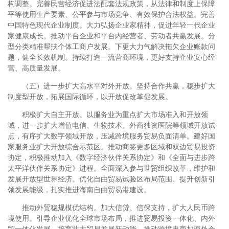
构调整。完善民营经济促进法配套法规政策，从法律和制度上保障
平等使用生产要素、公平参与市场竞争、有效保护合法权益。完善
中国特色现代企业制度。大力弘扬企业家精神，促进年轻一代企业
家健康成长。推动平台企业和平台内经营者、劳动者共赢发展。分
型分类精准帮扶个体工商户发展。下更大力气解决拖欠企业账款问
题，健全长效机制。持续打造一流营商环境，更好支持企业安心经
营、高质量发展。
（五）进一步扩大高水平对外开放。坚持合作共赢，稳步扩大
制度型开放，拓展国际循环，以开放促改革促发展。
积极扩大自主开放。以服务业为重点扩大市场准入和开放领
域，进一步扩大增值电信、生物技术、外商独资医院等领域开放试
点，有序扩大数字领域开放，压减跨境服务贸易负面清单。建好国
家服务业扩大开放综合示范区。推动商签更多区域和双边贸易投资
协定，积极推动加入《数字经济伙伴关系协定》和《全面与进步跨
太平洋伙伴关系协定》进程。全面深入参与世贸组织改革，维护和
发展开放型世界经济。优化自由贸易试验区布局范围、提升创新引
领发展能级，扎实推进海南自由贸易港建设。
推动外贸稳规模优结构。加大信贷、信保支持，扩大人民币跨
境使用。引导企业优化全球市场布局，推进贸易投资一体化、内外