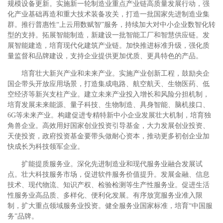
规模设备更新。实施新一轮制造业重点产业链高质量发展行动，强
化产业基础再造和重大技术装备攻关，打造一批国家先进制造业集
群。推行普惠性“上云用数赋智”服务，持续加大对中小企业数智化转
型的支持。拓展智能制造，新建设一批智能工厂和智慧供应链。发
展智能建造，培育现代化建筑产业链。加快推进标准升级，强化质
量监督和品牌建设，支持企业提供更加优质、更具特色的产品。
培育壮大新兴产业和未来产业。实施产业创新工程，鼓励央企
国企带头开放应用场景，打造集成电路、航空航天、生物医药、低
空经济等新兴支柱产业。建立未来产业投入增长和风险分担机制，
培育发展未来能源、量子科技、生物制造、具身智能、脑机接口、
6G等未来产业。构建促进专精特新中小企业发展壮大机制，培育独
角兽企业。高效用好国家创业投资引导基金，大力发展创业投资、
天使投资，政府投资基金要带头做耐心资本，推动更多初创企业加
快成长为科技领军企业。
扩能提质服务业。深化先进制造业和现代服务业融合发展试
点。壮大科技服务市场，促进软件服务价值提升。发展金融、信息
技术、现代物流、知识产权、检验检测等生产性服务业。促进生活
性服务业高品质、多样化、便利化发展。有序放宽服务业准入限
制，扩大重点领域服务业投资。健全服务业国家标准，培育“中国服
务”品牌。