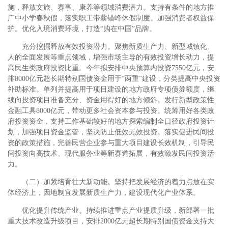
施，释放文旅、赛事、康养等领域消费潜力。支持有条件的地方推
广中小学春秋假，落实职工带薪错峰休假制度。加强消费者权益保
护。优化入境消费环境，打造“购在中国”品牌。
充分挖掘释放有效投资潜力。聚焦新质生产力、新型城镇化、
人的全面发展等重点领域，增强市场主导的有效投资增长动力，提
高民生类政府投资比重。今年拟安排中央预算内投资7550亿元，安
排8000亿元超长期特别国债资金用于“两重”建设，分类提高中央投资
补助标准。单列并提高用于项目建设的地方政府专项债券额度，继
续向投资项目准备充分、资金用得好的地方倾斜。发行新型政策性
金融工具8000亿元，带动更多社会资本参与投资。统筹用好各类政
府投资资金，支持工作基础较好的地方探索编制全口径政府投资计
划，加强项目资金监管，坚决防止低效无效投资。落实促进民间投
资的政策措施，完善民营企业参与重大项目建设长效机制，引导民
间投资向高技术、现代服务业等新赛道拓展，有效激发民间投资活
力。
（二）加紧培育壮大新动能。坚持把发展经济的着力点放在实
体经济上，因地制宜发展新质生产力，建设现代化产业体系。
优化提升传统产业。持续推进重点产业提质升级，新部署一批
重大技术改造升级项目，安排2000亿元超长期特别国债资金支持大