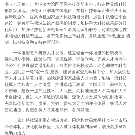
海（长三角）、粤港澳大湾区国际科技创新中心，打造世界级科技
创新策源地。强化企业创新主体地位，支持科技领军企业牵头组建
创新联合体，提高承担国家重大科技项目比例。加强中试验证平台
建设，完善新兴领域知识产权保护制度，加快重大科技成果高效转
化应用。加强科技创新全链条全生命周期金融服务，对关键核心技
术领域的科技型企业，常态化实施上市融资、并购重组“绿色通道”机
制，以科技金融支持创新创造。
一体推进教育科技人才发展。建立健全一体推进的协调机制，
强化规划衔接、政策协同、资源统筹、评价联动。完善人才培养与
经济社会发展需要适配机制，分类推进高校改革，动态调整学科专
业，启动新一轮“双一流”建设，建设国家交叉学科中心，加大拔尖创
新人才自主培养力度。加快建设国家战略人才力量，加强一流科技
领军人才和青年人才引育，推进卓越工程师、大国工匠、高技能人
才培养。建设一流产业技术工人队伍。高标准推进人才高地和人才
平台建设，促进人才区域协调发展。深化人才发展体制机制改革，
完善以创新能力、质量、实效、贡献为导向的评价体系，畅通人才
交流通道，促进各类人才竞相成长、各展其能。
（四）持续深化重点领域改革。围绕构建高水平社会主义市场
经济体制，强化改革攻坚，深入破除体制机制障碍，增强高质量发
展动力活力。