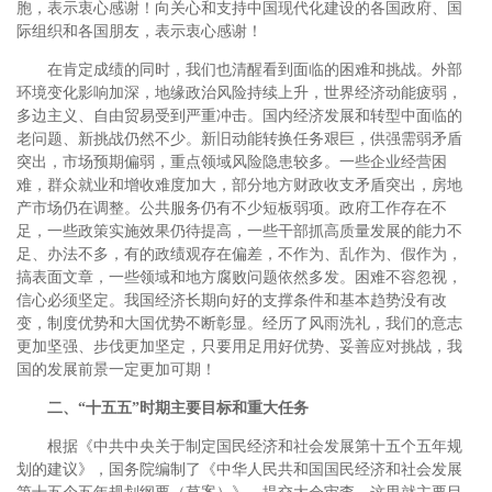
胞，表示衷心感谢！向关心和支持中国现代化建设的各国政府、国
际组织和各国朋友，表示衷心感谢！
在肯定成绩的同时，我们也清醒看到面临的困难和挑战。外部
环境变化影响加深，地缘政治风险持续上升，世界经济动能疲弱，
多边主义、自由贸易受到严重冲击。国内经济发展和转型中面临的
老问题、新挑战仍然不少。新旧动能转换任务艰巨，供强需弱矛盾
突出，市场预期偏弱，重点领域风险隐患较多。一些企业经营困
难，群众就业和增收难度加大，部分地方财政收支矛盾突出，房地
产市场仍在调整。公共服务仍有不少短板弱项。政府工作存在不
足，一些政策实施效果仍待提高，一些干部抓高质量发展的能力不
足、办法不多，有的政绩观存在偏差，不作为、乱作为、假作为，
搞表面文章，一些领域和地方腐败问题依然多发。困难不容忽视，
信心必须坚定。我国经济长期向好的支撑条件和基本趋势没有改
变，制度优势和大国优势不断彰显。经历了风雨洗礼，我们的意志
更加坚强、步伐更加坚定，只要用足用好优势、妥善应对挑战，我
国的发展前景一定更加可期！
二、“十五五”时期主要目标和重大任务
根据《中共中央关于制定国民经济和社会发展第十五个五年规
划的建议》，国务院编制了《中华人民共和国国民经济和社会发展