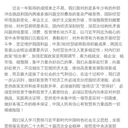
过去一年取得的成绩来之不易。我们面对的是多年少有的外部
冲击挑战和国内两难多难问题交织叠加的复杂严峻形势。国际经贸
环境急剧变化，单边主义、保护主义陡然升级，市场预期受到频繁
扰动，对外贸易明显承压。国内经济深刻转型，深层次结构性矛盾
问题持续显现，消费、投资增长动力不足。以习近平同志为核心的
党中央带领我们沉着应对、勇毅前行，对外有理有力有效开展经贸
斗争，坚定维护我国利益，中美5轮经贸磋商取得积极成果，两国元
首釜山会晤达成重要共识，为经贸合作注入更多稳定性；对内打好
政策“组合拳”，加强宏观政策逆周期调节，着力稳就业、稳企业、稳
市场、稳预期，集中力量办好自己的事。我们从最坏处打算，向最
好处努力，不仅稳住了宏观经济大盘，推动高质量发展取得新成
效，而且极大提振了全社会的士气和信心。在这个过程中，我们进
一步认识到，做好新形势下经济工作必须充分挖掘经济潜能、必须
坚持政策支持和改革创新并举、必须做到既“放得活”又“管得好”、必
须坚持投资于物和投资于人紧密结合、必须以苦练内功来应对外部
挑战。实践再次证明，坚持党中央集中统一领导是应对一切困难、
做好各项工作的根本保证，中国人民有信心有智慧有力量战胜一切
艰难险阻！
我们深入学习贯彻习近平新时代中国特色社会主义思想，全面
贯彻落实党的二十大和二十届历次全会精神，按照党中央决策部