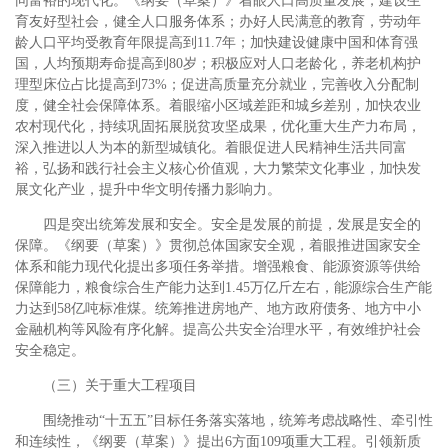
同富裕的现代化。《纲要（草案）》着眼人口高质量发展，建设生
育友好型社会，健全人口服务体系；办好人民满意的教育，劳动年
龄人口平均受教育年限提高到11.7年；加快建设健康中国和体育强
国，人均预期寿命提高到80岁；积极应对人口老龄化，养老机构护
理型床位占比提高到73%；促进高质量充分就业，完善收入分配制
度，健全社会保障体系。着眼缩小区域差距和城乡差别，加快农业
农村现代化，持续巩固拓展脱贫攻坚成果，优化重大生产力布局，
深入推进以人为本的新型城镇化。着眼促进人民精神生活共同富
裕，弘扬和践行社会主义核心价值观，大力繁荣文化事业，加快发
展文化产业，提升中华文明传播力影响力。
四是突出统筹发展和安全。安全是发展的前提，发展是安全的
保障。《纲要（草案）》贯彻总体国家安全观，着眼推进国家安全
体系和能力现代化提出多项任务举措。增强粮食、能源资源等供给
保障能力，粮食综合生产能力达到1.45万亿斤左右，能源综合生产能
力达到58亿吨标准煤。统筹推进房地产、地方政府债务、地方中小
金融机构等风险有序化解。提高公共安全治理水平，有效维护社会
安全稳定。
（三）关于重大工程项目
围绕推动“十五五”目标任务落实落地，统筹考虑战略性、牵引性
和连续性，《纲要（草案）》提出6方面109项重大工程。引领新质