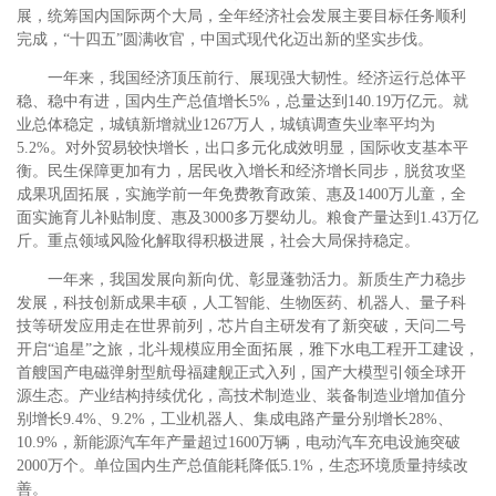
展，统筹国内国际两个大局，全年经济社会发展主要目标任务顺利
完成，“十四五”圆满收官，中国式现代化迈出新的坚实步伐。
一年来，我国经济顶压前行、展现强大韧性。经济运行总体平
稳、稳中有进，国内生产总值增长5%，总量达到140.19万亿元。就
业总体稳定，城镇新增就业1267万人，城镇调查失业率平均为
5.2%。对外贸易较快增长，出口多元化成效明显，国际收支基本平
衡。民生保障更加有力，居民收入增长和经济增长同步，脱贫攻坚
成果巩固拓展，实施学前一年免费教育政策、惠及1400万儿童，全
面实施育儿补贴制度、惠及3000多万婴幼儿。粮食产量达到1.43万亿
斤。重点领域风险化解取得积极进展，社会大局保持稳定。
一年来，我国发展向新向优、彰显蓬勃活力。新质生产力稳步
发展，科技创新成果丰硕，人工智能、生物医药、机器人、量子科
技等研发应用走在世界前列，芯片自主研发有了新突破，天问二号
开启“追星”之旅，北斗规模应用全面拓展，雅下水电工程开工建设，
首艘国产电磁弹射型航母福建舰正式入列，国产大模型引领全球开
源生态。产业结构持续优化，高技术制造业、装备制造业增加值分
别增长9.4%、9.2%，工业机器人、集成电路产量分别增长28%、
10.9%，新能源汽车年产量超过1600万辆，电动汽车充电设施突破
2000万个。单位国内生产总值能耗降低5.1%，生态环境质量持续改
善。