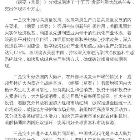
《纲要（草案）》分领域阐述了“十五五”发展的重大战略任务，
突出体现四个方面。
一是突出推动高质量发展。发展新质生产力是高质量发展的内
在要求。《纲要（草案）》强调科技创新的引领作用，着眼巩固壮
大实体经济根基，构建以先进制造业为骨干的现代化产业体系。着
眼高水平科技自立自强，加强原始创新和关键核心技术攻关，深入
推进数字中国建设，数字经济核心产业增加值占国内生产总值比重
达到12.5%。着眼建设美丽中国，持续深入推进污染防治攻坚和生态
系统优化，加快形成绿色生产生活方式，确保碳达峰目标如期实
现。
二是突出做强国内大循环。在外部环境复杂严峻的情况下，必
须坚持扩大内需这个战略基点。《纲要（草案）》着眼增强国内大
循环内生动力和可靠性，坚持惠民生和促消费、投资于物和投资于
人紧密结合，大力提振消费，促进居民消费率明显提高，扩大有效
投资。着眼充分释放我国超大规模市场红利，纵深推进全国统一大
市场建设，破除地方保护和市场分割。着眼增强高质量发展动力，
充分激发各类经营主体活力，加快完善要素市场化配置体制机制。
着眼畅通国内国际双循环，统筹用好全球要素和市场资源。
三是突出推进全体人民共同富裕。中国式现代化是全体人民共