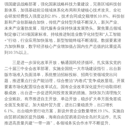
强国建设战略部署，强化国家战略科技力量建设，完善区域科技创
新体系，加强基础前沿领域体系化布局和关键核心技术攻关。全社
会研发经费投入强度达到2.8%，技术合同成交额增长10.8%。科技创
新和产业创新融合加快，传统产业转型升级不断深入，新兴产业、
未来产业蓬勃发展，现代服务业保持快速发展势头。聚焦重点领域
制定修订583项国家标准。持续推进制造业数字化转型和“人工智能
+”行动，行业应用加快落地，新型智能终端不断涌现。数据要素潜
力加快释放，数字经济核心产业增加值占国内生产总值的比重提高
到10.5%以上。
三是进一步深化改革开放，畅通国民经济循环。扎实落实党的
二十届三中全会改革部署。实施全国统一大市场建设指引，出台新
版市场准入负面清单，系统整治招标投标、招商引资领域突出问
题，推进重点行业产能治理，综合整治“内卷式”竞争成效显现。开展
要素市场化配置综合改革试点。国有企业改革深化提升行动取得积
极成效，出台进一步促进民间投资发展的措施。加快加力清理拖欠
企业账款。有序推进自主开放、单边开放，稳步扩大单方面免签或
全面互免签证。加大稳外贸力度，进出口量稳质升，出口增长
6.1%。出台稳外资行动方案，新设外资企业数量增长19.1%。实施自
由贸易试验区提升战略，海南自由贸易港启动全岛封关运作。扎实
推进高质量共建“一带一路”，各领域务实合作水平不断提升。