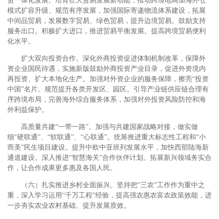
贸一体化发展。培育壮大贸易发展新动能，推动跨境电商加海外仓
模式扩容升级、规范有序发展，加强国际寄递物流体系建设，拓展
中间品贸易，发展数字贸易、绿色贸易，提升边境贸易。鼓励支持
服务出口。积极扩大进口，推进贸易平衡发展。提高跨境贸易便利
化水平。
扩大双向投资合作。深化外商投资促进体制机制改革，保障外
资企业国民待遇，实施新版鼓励外商投资产业目录，促进外资境内
再投资、扩大本地化生产。加强对外资企业的服务保障，擦亮“投资
中国”名片。规范提升各类开发区、园区。引导产业链供应链合理有
序跨境布局，完善海外综合服务体系，加强对外投资风险防控和海
外利益保护。
高质量共建“一带一路”。加强与共建国家战略对接，做实做
细“硬联通”、“软联通”、“心联通”。统筹推进重大标志性工程和“小
而美”民生项目建设。提升中欧中亚班列发展水平，加快西部陆海新
通道建设。深入推进“智慧海关”合作伙伴计划。拓展新兴领域务实合
作，让合作成果更多惠及各国人民。
（六）扎实推进乡村全面振兴。坚持把“三农”工作作为重中之
重，深入学习运用“千万工程”经验，提高强农惠农富农政策效能，进
一步夯实农业农村基础、提升发展质效。