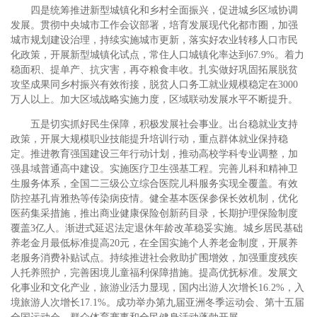
四是统筹推进新型城镇化和乡村全面振兴，促进城乡区域协调
发展。贯彻中央城市工作会议部署，培育发展现代化都市圈，加强
城市规划建设治理，持续实施城市更新，落实好农业转移人口市民
化政策，开展新型城镇化试点，常住人口城镇化率达到67.9%。着力
稳面积、提单产、抗灾害，再夺粮食丰收。扎实做好巩固拓展脱贫
攻坚成果同乡村振兴有效衔接，脱贫人口务工就业规模稳定在3000
万人以上。加大区域战略实施力度，区域联动发展水平不断提升。
五是切实抓好民生保障，积极发展社会事业。出台稳就业支持
政策，开展大规模职业技能提升培训行动，重点群体就业保持稳
定。推进教育强国建设三年行动计划，推动高校学科专业调整，加
强县域普通高中建设。实施医疗卫生强基工程。完善儿科和精神卫
生服务体系，全国二三级公立综合医院儿科服务实现全覆盖。有效
防控基孔肯雅热等传染病疫情。健全基本医保参保长效机制，优化
医药集采措施，推出商业健康保险创新药目录，长期护理保险制度
覆盖3亿人。渐进式延迟法定退休年龄改革稳妥实施。城乡居民基础
养老金月最低标准提高20元，在全国实施个人养老金制度，开展养
老服务消费补贴试点。持续推进社会救助扩围增效，加强重度残疾
人托养照护，完善困境儿童福利保障措施。提高优抚标准。发展文
化事业和文化产业，旅游业活力显现，国内出游人次增长16.2%，入
境旅游人次增长17.1%。成功举办第九届亚洲冬季运动会、第十五届