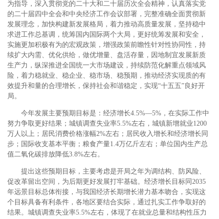
为指导，深入贯彻党的二十大和二十届历次全会精神，认真落实党
的二十届四中全会和中央经济工作会议部署，完整准确全面贯彻新
发展理念，加快构建新发展格局，着力推动高质量发展，坚持稳中
求进工作总基调，统筹国内国际两个大局，更好统筹发展和安全，
实施更加积极有为的宏观政策，增强政策前瞻性针对性协同性，持
续扩大内需、优化供给，做优增量、盘活存量，因地制宜发展新质
生产力，纵深推进全国统一大市场建设，持续防范化解重点领域风
险，着力稳就业、稳企业、稳市场、稳预期，推动经济实现质的有
效提升和量的合理增长，保持社会和谐稳定，实现“十五五”良好开
局。
今年发展主要预期目标是：经济增长4.5%—5%，在实际工作中
努力争取更好结果；城镇调查失业率5.5%左右，城镇新增就业1200
万人以上；居民消费价格涨幅2%左右；居民收入增长和经济增长同
步；国际收支基本平衡；粮食产量1.4万亿斤左右；单位国内生产总
值二氧化碳排放降低3.8%左右。
提出这些预期目标，主要考虑是开局之年为调结构、防风险、
促改革留出空间，为后期更好发展打牢基础。经济增长目标同2035
年远景目标总体衔接，与我国经济长期增长潜力基本吻合，实现这
个目标具备有利条件，各地区要结合实际，通过扎实工作争取好的
结果。城镇调查失业率5.5%左右，体现了在就业总量和结构性压力