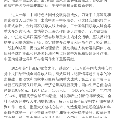
风、地震等自然灾害。全力维护国家安全和社会稳定，积极预防、
依法打击各类违法犯罪活动，平安中国建设取得新进展。
过去一年，中国特色大国外交取得新成效。习近平主席等党和
国家领导人出访多国，出席中国—中亚峰会、亚太经合组织领导人
非正式会议、金砖国家领导人线上峰会、二十国集团领导人峰会等
重大多双边活动。成功举办上海合作组织天津峰会、全球妇女峰
会、中拉论坛第四届部长级会议等重大主场外交活动。坚决反对保
护主义和单边霸凌行径，坚定维护多边主义和开放合作，坚定捍卫
二战胜利成果，提出全球治理倡议，推动构建人类命运共同体，在
应对全球性挑战和解决国际地区热点问题中发挥积极建设性作用。
中国为促进世界和平与发展作出了重要贡献。
2025年是“十四五”收官之年。过去5年，以习近平同志为核心的
党中央团结带领全国各族人民，有效应对世纪疫情等超乎寻常的冲
击挑战，推动党和国家事业取得新的重大成就，第二个百年奋斗目
标新征程实现良好开局。经济总量实现新跃升，国内生产总值连续
跨越110万亿元、120万亿元、130万亿元、140万亿元台阶，年均增
长5.4%、明显高于全球平均增速。科技和产业创新取得新突破，全
社会研发经费投入年均增长10%，每万人口高价值发明专利拥有量达
到16件，攻克一批重大关键核心技术，制造业增加值规模连续16年
保持全球第一，产业链供应链韧性和安全水平稳步提升。改革开放