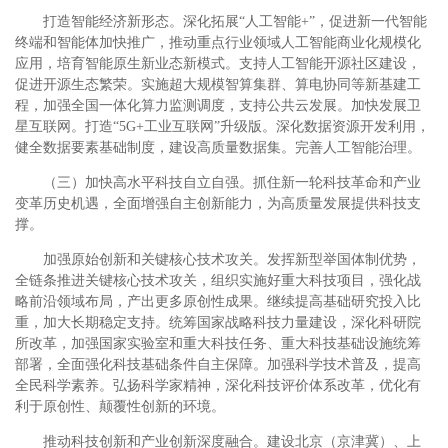
打造智能经济新形态。深化拓展“人工智能+”，促进新一代智能
终端和智能体加快推广，推动重点行业领域人工智能商业化规模化
应用，培育智能原生新业态新模式。支持人工智能开源社区建设，
促进开源生态繁荣。实施超大规模智算集群、算电协同等新基建工
程，加强全国一体化算力监测调度，支持公共云发展。加快发展卫
星互联网。打造“5G+工业互联网”升级版。深化数据资源开发利用，
健全数据要素基础制度，建设高质量数据集。完善人工智能治理。
（三）加快高水平科技自立自强。抓住新一轮科技革命和产业
变革历史机遇，全面增强自主创新能力，为高质量发展提供科技支
撑。
加强原始创新和关键核心技术攻关。发挥新型举国体制优势，
全链条推进关键核心技术攻关，组织实施好重大科技项目，强化战
略前沿领域布局，产出更多原创性成果。继续提高基础研究投入比
重，加大长期稳定支持。统筹国家战略科技力量建设，深化科研院
所改革，加强国家实验室和重大科技任务、重大科技基础设施统筹
部署，全面强化科技基础条件自主保障。加强科学技术普及，提高
全民科学素养。弘扬科学家精神，深化科技评价体系改革，优化有
利于原创性、颠覆性创新的环境。
推动科技创新和产业创新深度融合。建设北京（京津冀）、上