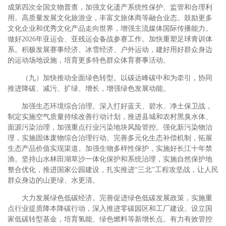
成第四次全国文物普查，加强文化遗产系统性保护、监管和合理利
用。高质量发展文化旅游业，丰富文旅体商等融合业态。鼓励更多
文化企业和优秀文化产品走向世界，增强主流媒体国际传播能力。
做好2026年亚运会、亚残运会备战参赛工作。加快重塑足球青训体
系。积极发展赛事经济、冰雪经济、户外运动，建好用好群众身边
的运动场地设施，培育更多特色群众体育赛事活动。
（九）加快推动全面绿色转型。以碳达峰碳中和为牵引，协同
推进降碳、减污、扩绿、增长，增强绿色发展动能。
加强生态环境综合治理。深入打好蓝天、碧水、净土保卫战，
制定实施空气质量持续改善行动计划，推进县城和农村黑臭水体、
面源污染治理，加强重点行业污染地块风险管控。强化新污染物治
理，实施固体废物综合治理行动。完善多元化生态补偿机制，拓展
生态产品价值实现渠道。加强生物多样性保护，实施好长江十年禁
渔。坚持山水林田湖草沙一体化保护和系统治理，实施自然保护地
整合优化，推进国家公园建设，扎实推进“三北”工程攻坚战，让人民
群众身边的山更绿、水更清。
大力发展绿色低碳经济。完善促进绿色低碳发展政策，实施重
点行业提质降本降碳行动，深入推进零碳园区和工厂建设。设立国
家低碳转型基金，培育氢能、绿色燃料等新增长点。有力有效管控