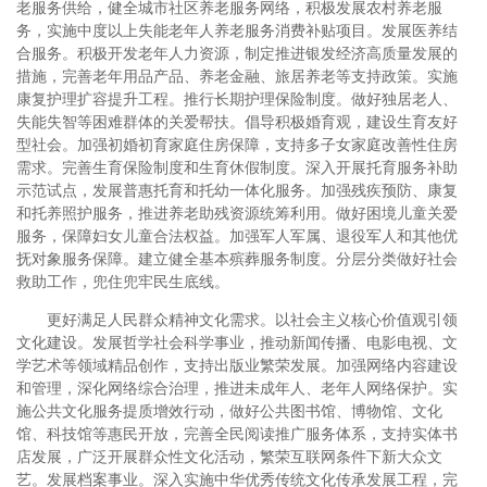
老服务供给，健全城市社区养老服务网络，积极发展农村养老服
务，实施中度以上失能老年人养老服务消费补贴项目。发展医养结
合服务。积极开发老年人力资源，制定推进银发经济高质量发展的
措施，完善老年用品产品、养老金融、旅居养老等支持政策。实施
康复护理扩容提升工程。推行长期护理保险制度。做好独居老人、
失能失智等困难群体的关爱帮扶。倡导积极婚育观，建设生育友好
型社会。加强初婚初育家庭住房保障，支持多子女家庭改善性住房
需求。完善生育保险制度和生育休假制度。深入开展托育服务补助
示范试点，发展普惠托育和托幼一体化服务。加强残疾预防、康复
和托养照护服务，推进养老助残资源统筹利用。做好困境儿童关爱
服务，保障妇女儿童合法权益。加强军人军属、退役军人和其他优
抚对象服务保障。建立健全基本殡葬服务制度。分层分类做好社会
救助工作，兜住兜牢民生底线。
更好满足人民群众精神文化需求。以社会主义核心价值观引领
文化建设。发展哲学社会科学事业，推动新闻传播、电影电视、文
学艺术等领域精品创作，支持出版业繁荣发展。加强网络内容建设
和管理，深化网络综合治理，推进未成年人、老年人网络保护。实
施公共文化服务提质增效行动，做好公共图书馆、博物馆、文化
馆、科技馆等惠民开放，完善全民阅读推广服务体系，支持实体书
店发展，广泛开展群众性文化活动，繁荣互联网条件下新大众文
艺。发展档案事业。深入实施中华优秀传统文化传承发展工程，完