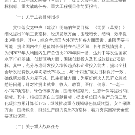
第十五个五年规划纲要（草案）》，提交大会审查。这里就主要目
标指标、重大战略任务、重大工程项目作简要报告。
（一）关于主要目标指标
贯彻落实党中央《建议》明确的主要目标，《纲要（草案）》
细化提出20项主要指标。经济发展方面，围绕增长、结构、效率提
出3项指标。其中，综合考虑国内外形势和各方面因素，兼顾需要与
可能，提出国内生产总值增长保持在合理区间、各年度视情提出，
为到2035年人均国内生产总值比2020年翻一番、达到中等发达国家
水平打好基础。创新驱动方面，围绕创新投入及其成效提出3项指
标。其中，充分考虑研发投入增长趋势和企业投入能力，提出全社
会研发经费投入年均增长7%以上，与“十四五”规划目标保持一致，
确保研发投入力度不减。民生福祉方面，为更好解决人民群众急难
愁盼问题，针对性提出就业、收入、教育、医疗、健康、“一老一
小”等7项指标。绿色低碳方面，围绕降碳减污、生态环保等提出5项
指标。其中，根据国家自主贡献目标，提出单位国内生产总值二氧
化碳排放累计降低17%，继续推动重点领域绿色低碳转型。安全保障
方面，围绕粮食、能源生产能力提出2项指标，着力夯实国家安全重
要基础保障。
（二）关于重大战略任务