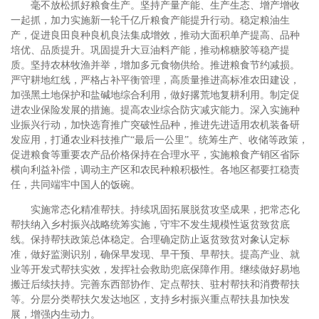
毫不放松抓好粮食生产。坚持产量产能、生产生态、增产增收
一起抓，加力实施新一轮千亿斤粮食产能提升行动。稳定粮油生
产，促进良田良种良机良法集成增效，推动大面积单产提高、品种
培优、品质提升。巩固提升大豆油料产能，推动棉糖胶等稳产提
质。坚持农林牧渔并举，增加多元食物供给。推进粮食节约减损。
严守耕地红线，严格占补平衡管理，高质量推进高标准农田建设，
加强黑土地保护和盐碱地综合利用，做好撂荒地复耕利用。制定促
进农业保险发展的措施。提高农业综合防灾减灾能力。深入实施种
业振兴行动，加快选育推广突破性品种，推进先进适用农机装备研
发应用，打通农业科技推广“最后一公里”。统筹生产、收储等政策，
促进粮食等重要农产品价格保持在合理水平，实施粮食产销区省际
横向利益补偿，调动主产区和农民种粮积极性。各地区都要扛稳责
任，共同端牢中国人的饭碗。
实施常态化精准帮扶。持续巩固拓展脱贫攻坚成果，把常态化
帮扶纳入乡村振兴战略统筹实施，守牢不发生规模性返贫致贫底
线。保持帮扶政策总体稳定。合理确定防止返贫致贫对象认定标
准，做好监测识别，确保早发现、早干预、早帮扶。提高产业、就
业等开发式帮扶实效，发挥社会救助兜底保障作用。继续做好易地
搬迁后续扶持。完善东西部协作、定点帮扶、驻村帮扶和消费帮扶
等。分层分类帮扶欠发达地区，支持乡村振兴重点帮扶县加快发
展，增强内生动力。