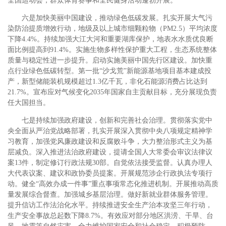
全国运动会，群众体育赛事和全民健身活动蓬勃开展。
六是加快美丽中国建设，推动绿色低碳发展。扎实开展大气污
染防治提质增效行动，地级及以上城市细颗粒物（PM2.5）平均浓度
下降4.4%。持续加强大江大河和重要湖库保护，地表水水质优良断
面比例提高到91.4%。实施生物多样性保护重大工程，生态系统整体
质量与稳定性进一步提升。启动实施美丽中国先行区建设。加快重
点行业绿色低碳转型。第一批“沙戈荒”新能源基地项目基本建成投
产，新型储能装机规模超过1.3亿千瓦，非化石能源消费占比达到
21.7%。宣布应对气候变化2035年国家自主贡献目标，充分展现负责
任大国担当。
七是持续加强政府建设，创新和完善社会治理。贯彻落实党中
央全面从严治党战略部署，扎实开展深入贯彻中央八项规定精神学
习教育，加强党风廉政建设和反腐败斗争，大力整治形式主义为基
层减负。深入推进法治政府建设，提请全国人大常委会审议法律议
案13件，制定修订行政法规30部。自觉依法接受监督。认真办理人
大代表议案、建议和政协委员提案。开展规范涉企行政执法专项行
动。健全“高效办成一件事”重点事项常态化推进机制。开展推动高质
量发展综合督查。加强城乡基层治理。做好新就业群体服务管理。
提升信访工作法治化水平。持续推进安全生产治本攻坚三年行动，
生产安全事故总起数下降8.7%。有效应对部分地区洪涝、干旱、台