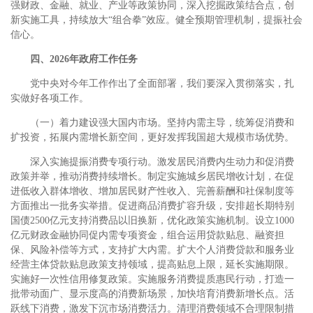
强财政、金融、就业、产业等政策协同，深入挖掘政策结合点，创
新实施工具，持续放大“组合拳”效应。健全预期管理机制，提振社会
信心。
四、2026年政府工作任务
党中央对今年工作作出了全面部署，我们要深入贯彻落实，扎
实做好各项工作。
（一）着力建设强大国内市场。坚持内需主导，统筹促消费和
扩投资，拓展内需增长新空间，更好发挥我国超大规模市场优势。
深入实施提振消费专项行动。激发居民消费内生动力和促消费
政策并举，推动消费持续增长。制定实施城乡居民增收计划，在促
进低收入群体增收、增加居民财产性收入、完善薪酬和社保制度等
方面推出一批务实举措。促进商品消费扩容升级，安排超长期特别
国债2500亿元支持消费品以旧换新，优化政策实施机制。设立1000
亿元财政金融协同促内需专项资金，组合运用贷款贴息、融资担
保、风险补偿等方式，支持扩大内需。扩大个人消费贷款和服务业
经营主体贷款贴息政策支持领域，提高贴息上限，延长实施期限。
实施好一次性信用修复政策。实施服务消费提质惠民行动，打造一
批带动面广、显示度高的消费新场景，加快培育消费新增长点。活
跃线下消费，激发下沉市场消费活力。清理消费领域不合理限制措