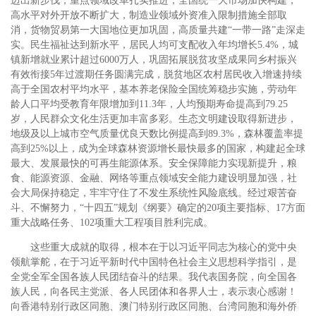
迈出新步伐，重点领域改革扎实推进，全国统一大市场加快构建，
高水平对外开放不断扩大，制造业领域外资准入限制措施全部取
消，货物贸易第一大国地位更加巩固，高质量共建“一带一路”走深走
实。民生福祉达到新水平，居民人均可支配收入年均增长5.4%，城
镇新增就业累计超过6000万人，巩固拓展脱贫攻坚成果同乡村振兴
有效衔接5年过渡期任务圆满完成，脱贫地区农村居民收入增速持续
高于全国农村平均水平，基本养老保险全国统筹稳步实施，劳动年
龄人口平均受教育年限增加到11.3年，人均预期寿命提高到79.25
岁，人民群众文化生活更加丰富多彩。生态文明建设取得新进步，
地级及以上城市空气质量优良天数比例提高到89.3%，森林覆盖率提
高到25%以上，成为全球森林资源增长最快最多的国家，构建起全球
最大、发展最快的可再生能源体系。安全保障能力实现新提升，粮
食、能源资源、金融、网络等重点领域安全能力建设明显加强，社
会大局保持稳定，牢牢守住了不发生系统性风险底线。经过艰苦奋
斗、不懈努力，“十四五”规划《纲要》确定的20项主要指标、17方面
重大战略任务、102项重大工程项目胜利完成。
这些重大成就的取得，根本在于以习近平同志为核心的党中央
领航掌舵，在于习近平新时代中国特色社会主义思想科学指引，是
全党全军全国各族人民团结奋斗的结果。我代表国务院，向全国各
族人民，向各民主党派、各人民团体和各界人士，表示衷心感谢！
向香港特别行政区同胞、澳门特别行政区同胞、台湾同胞和海外侨