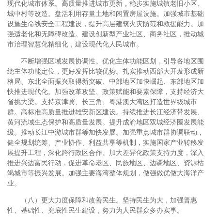
现代化城市体系。高质量推进城市更新，稳步实施城镇老旧小区、
城中村等改造。盘活利用存量土地和闲置房屋设施。加强城市基础
设施生命线安全工程建设，提升高层建筑火灾防范和救援能力。加
强适老化和无障碍改造。建设创新型产业社区、商务社区，推动城
市治理智慧化精细化，建设现代化人民城市。
不断增强区域发展协调性。优化主体功能区划，引导各地区围
绕主体功能定位，更好发挥比较优势。扎实推动西部大开发形成新
格局、东北全面振兴取得新突破、中部地区加快崛起、东部地区加
快推进现代化。加强改革攻坚、政策赋能和要素保障，支持经济大
省挑大梁。支持京津冀、长三角、粤港澳大湾区打造世界级城市
群。高标准高质量推进雄安新区建设。持续推进长江经济带发展、
黄河流域生态保护和高质量发展。提升成渝地区双城经济圈发展能
级。推动长江中游城市群等加快发展。加强重点城市群协调联动，
健全规划统筹、产业协作、利益共享等机制，实施国家产业转移发
展提升工程，深化跨行政区合作。加大差异化政策支持力度，深入
推进兴边富民行动，促进革命老区、民族地区、边疆地区、资源枯
竭城市等振兴发展。加强主要海湾整体规划，做强做优做大海洋产
业。
（八）更大力度保障和改善民生。坚持民生为大，加强普惠
性、基础性、兜底性民生建设，努力为人民群众多办实事。