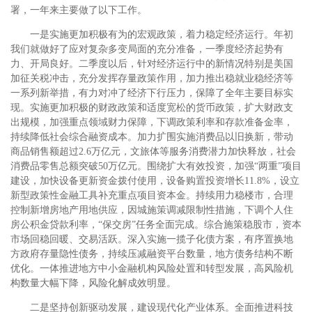
署，一年来主要做了以下工作。
一是实施更加积极有为的宏观政策，着力稳定经济运行。年初
我们就做好了应对复杂多变局面的充分准备，一季度经济起势有
力、开局良好。二季度以后，针对经济运行中的新情况特别是美国
加征关税冲击，充分发挥存量政策作用，加力推出稳就业稳经济等
一系列新举措，有力对冲了经济下行压力，保障了全年主要目标实
现。实施更加积极的财政政策和适度宽松的货币政策，扩大财政支
出规模，加强重点领域财力保障，下调政策利率和存款准备金率，
持续降低社会综合融资成本。加力扩围实施消费品以旧换新，带动
商品销售额超过2.6万亿元，文旅体等服务消费潜力加快释放，社会
消费品零售总额突破50万亿元。围绕扩大有效投资，加强“两重”项目
建设，加快设备更新资金拨付使用，设备购置投资增长11.8%，设立
新型政策性金融工具补充重点项目资本金。持续用力稳楼市，合理
控制新增房地产用地供应，因城施策调减限制性措施，下调个人住
房公积金贷款利率，“保交房”任务全面完成。综合施策稳股市，资本
市场回稳回暖、交易活跃。深入实施一揽子化债方案，有序置换地
方政府存量隐性债务，持续压减融资平台数量，地方债务结构不断
优化。一体推进地方中小金融机构风险处置和转型发展，高风险机
构数量大幅下降，风险化解成效明显。
二是坚持创新驱动发展，建设现代化产业体系。全面推进科技