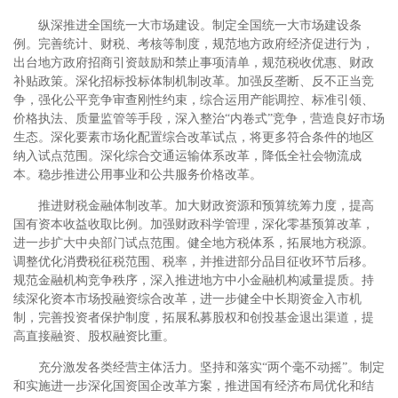
纵深推进全国统一大市场建设。制定全国统一大市场建设条
例。完善统计、财税、考核等制度，规范地方政府经济促进行为，
出台地方政府招商引资鼓励和禁止事项清单，规范税收优惠、财政
补贴政策。深化招标投标体制机制改革。加强反垄断、反不正当竞
争，强化公平竞争审查刚性约束，综合运用产能调控、标准引领、
价格执法、质量监管等手段，深入整治“内卷式”竞争，营造良好市场
生态。深化要素市场化配置综合改革试点，将更多符合条件的地区
纳入试点范围。深化综合交通运输体系改革，降低全社会物流成
本。稳步推进公用事业和公共服务价格改革。
推进财税金融体制改革。加大财政资源和预算统筹力度，提高
国有资本收益收取比例。加强财政科学管理，深化零基预算改革，
进一步扩大中央部门试点范围。健全地方税体系，拓展地方税源。
调整优化消费税征税范围、税率，并推进部分品目征收环节后移。
规范金融机构竞争秩序，深入推进地方中小金融机构减量提质。持
续深化资本市场投融资综合改革，进一步健全中长期资金入市机
制，完善投资者保护制度，拓展私募股权和创投基金退出渠道，提
高直接融资、股权融资比重。
充分激发各类经营主体活力。坚持和落实“两个毫不动摇”。制定
和实施进一步深化国资国企改革方案，推进国有经济布局优化和结